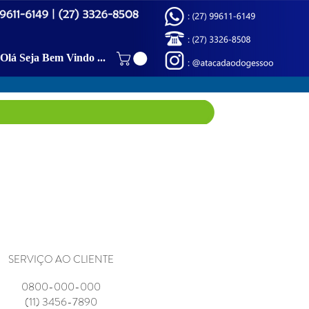
Olá Seja Bem Vindo (a)!
SERVIÇO AO CLIENTE
0800-000-000
(11) 3456-7890