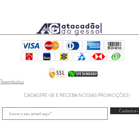
e Reembolso
CADASTRE-SE E RECEBA NOSSAS PROMOÇÕES!
Cadastra-