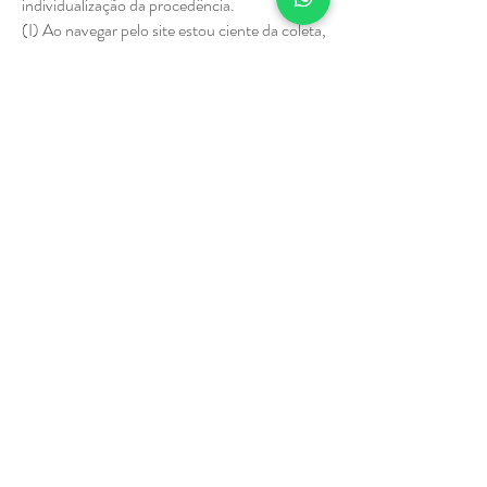
individualização da procedência.
(I) Ao navegar pelo site estou ciente da coleta,
utilização, acesso, reprodução, distribuição,
processamento, comunicação, difusão e
armazenamento de dados coletados;
(II) Ao navegar pelo site estou ciente coleta de
informações técnicas de navegação, tais
como: tipo de navegador do computador
utilizado para acesso ao Site, endereço de
protocolo de Internet, páginas visitadas e
tempo médio gasto no Site.
(III) Caso esteja em desacordo, solicitar a
exclusão dos dados através do e-mail:
atacadaodogessoecommerce@gmail.com
CADASTRE-SE E RECEBA NOSSAS
PROMOÇÕES!