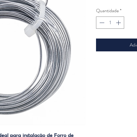
Quantidade
*
Adi
al para instalação de Forro de