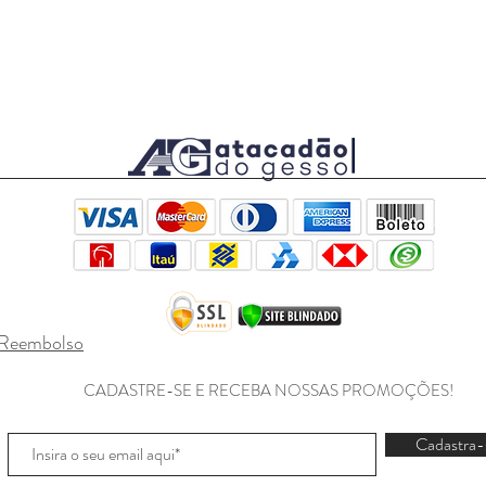
e Reembolso
CADASTRE-SE E RECEBA NOSSAS PROMOÇÕES!
Cadastra-