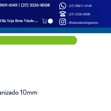
Olá Seja Bem Vindo (a)!
anizado 10mm
ço