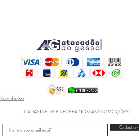
e Reembolso
CADASTRE-SE E RECEBA NOSSAS PROMOÇÕES!
Cadastra-