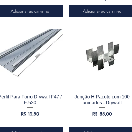
Adicionar ao carrinho
Adicionar ao carrinho
Visualização rápida
Visualização rápida
Perfil Para Forro Drywall F47 /
Junção H Pacote com 100
F-530
unidades - Drywall
Preço
Preço
R$ 12,50
R$ 85,00