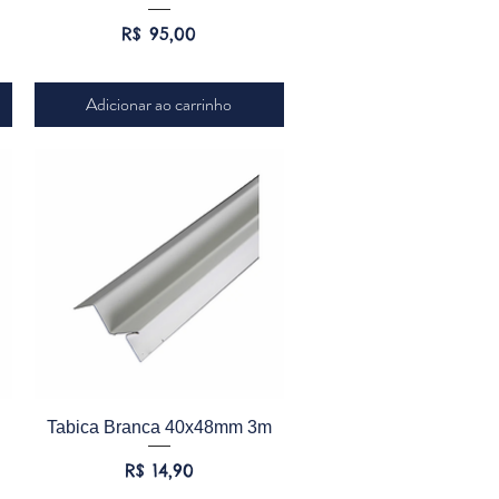
Preço
R$ 95,00
Adicionar ao carrinho
Visualização rápida
Tabica Branca 40x48mm 3m
Preço
R$ 14,90