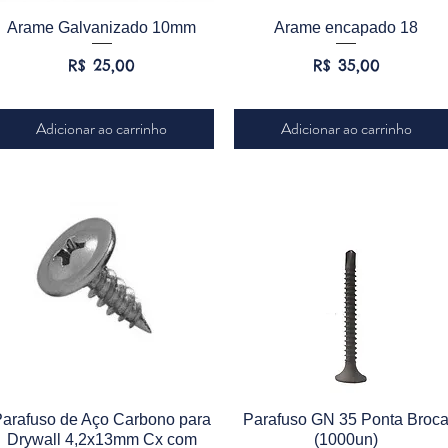
Visualização rápida
Visualização rápida
Arame Galvanizado 10mm
Arame encapado 18
Preço
Preço
R$ 25,00
R$ 35,00
Adicionar ao carrinho
Adicionar ao carrinho
Visualização rápida
Visualização rápida
Parafuso de Aço Carbono para
Parafuso GN 35 Ponta Broc
Drywall 4,2x13mm Cx com
(1000un)