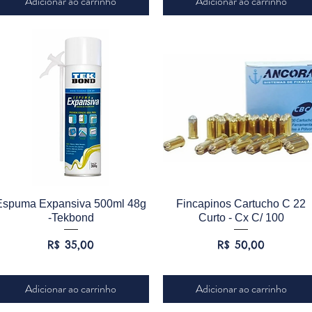
Adicionar ao carrinho
Adicionar ao carrinho
Visualização rápida
Visualização rápida
Espuma Expansiva 500ml 48g
Fincapinos Cartucho C 22
-Tekbond
Curto - Cx C/ 100
Preço
Preço
R$ 35,00
R$ 50,00
Adicionar ao carrinho
Adicionar ao carrinho