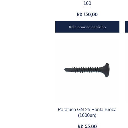
100
Preço
R$ 150,00
Adicionar ao carrinho
Visualização rápida
Parafuso GN 25 Ponta Broca
(1000un)
Preço
R$ 55,00