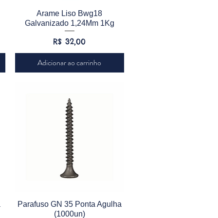
Visualização rápida
Arame Liso Bwg18
Galvanizado 1,24Mm 1Kg
Preço
R$ 32,00
Adicionar ao carrinho
Visualização rápida
a
Parafuso GN 35 Ponta Agulha
(1000un)