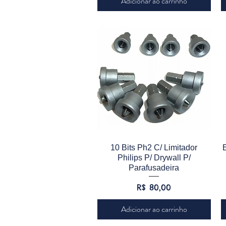
Adicionar ao carrinho
Visualização rápida
10 Bits Ph2 C/ Limitador
Philips P/ Drywall P/
Parafusadeira
Preço
R$ 80,00
Adicionar ao carrinho