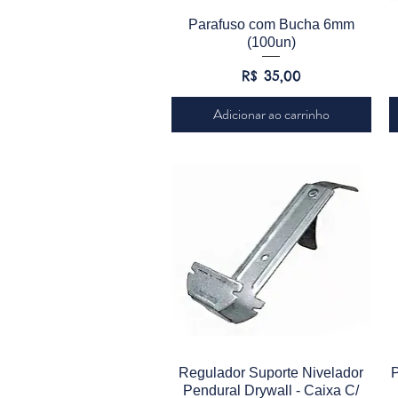
Visualização rápida
Parafuso com Bucha 6mm
(100un)
Preço
R$ 35,00
Adicionar ao carrinho
Visualização rápida
Regulador Suporte Nivelador
Pendural Drywall - Caixa C/