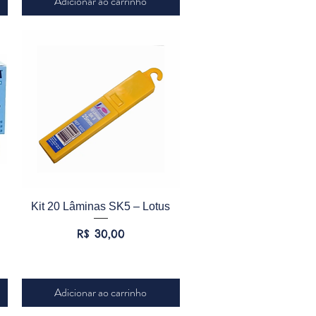
Adicionar ao carrinho
Visualização rápida
Kit 20 Lâminas SK5 – Lotus
Preço
R$ 30,00
Adicionar ao carrinho