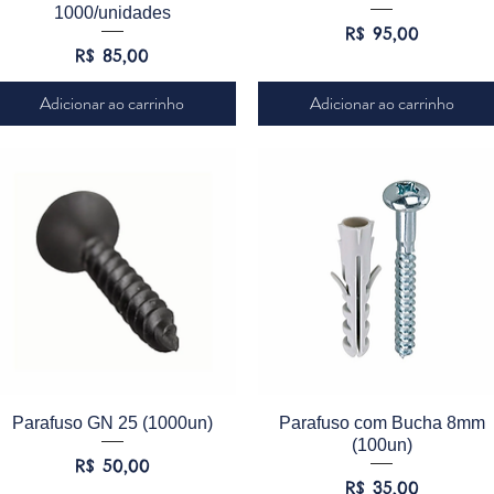
1000/unidades
Preço
R$ 95,00
Preço
R$ 85,00
Adicionar ao carrinho
Adicionar ao carrinho
Visualização rápida
Visualização rápida
Parafuso GN 25 (1000un)
Parafuso com Bucha 8mm
(100un)
Preço
R$ 50,00
Preço
R$ 35,00