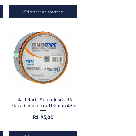
Adicionar ao carrinho
Visualização rápida
Fita Telada Autoadesiva P/
Placa Cimentícia 102mmx46m
Preço
R$ 95,00