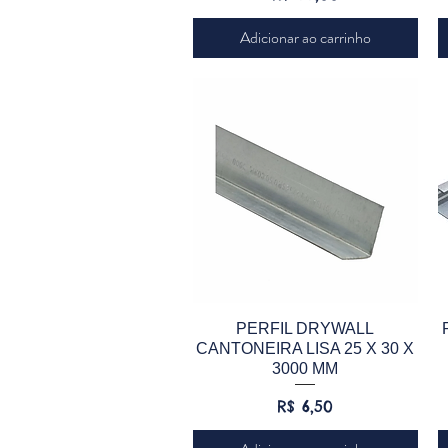
Adicionar ao carrinho
Visualização rápida
PERFIL DRYWALL
CANTONEIRA LISA 25 X 30 X
3000 MM
Preço
R$ 6,50