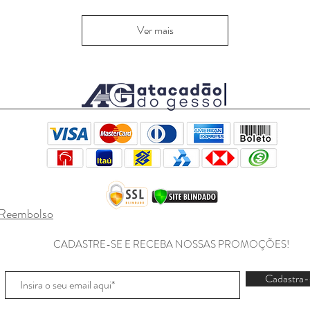
Ver mais
e Reembolso
CADASTRE-SE E RECEBA NOSSAS PROMOÇÕES!
Cadastra-